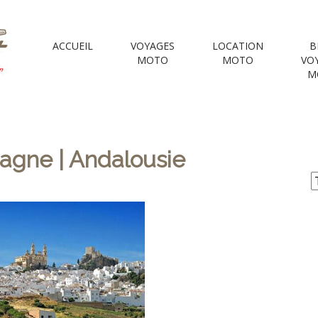
 Motorcycle Tou
ACCUEIL
VOYAGES
LOCATION
B
MOTO
MOTO
VO
M
e Voyages Moto | your Motorcycle travel agency
agne | Andalousie