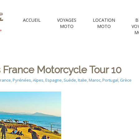
 Motorcycle Tou
ACCUEIL
VOYAGES
LOCATION
B
MOTO
MOTO
VO
M
e Voyages Moto | your Motorcycle travel agency
France Motorcycle Tour 10
rance, Pyrénées, Alpes, Espagne, Suède, Italie, Maroc, Portugal, Grèce