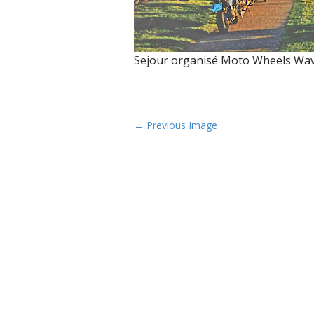
Sejour organisé Moto Wheels Wav
P
← Previous Image
o
s
t
n
a
v
i
g
a
t