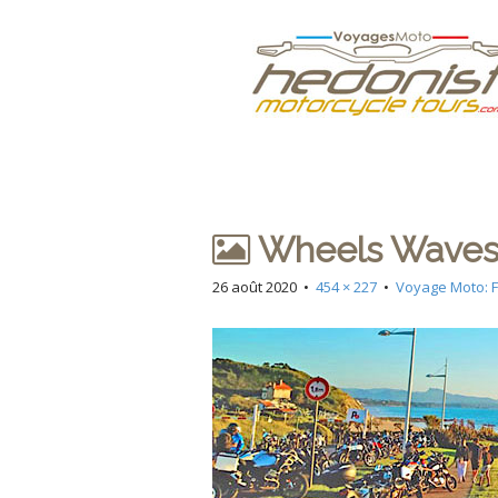
M
S
Hedonist
k
a
i
i
p
n
Votre Agence d
t
m
o
e
c
n
o
n
u
Wheels Waves 
t
e
26 août 2020
•
454 × 227
•
Voyage Moto: F
n
t