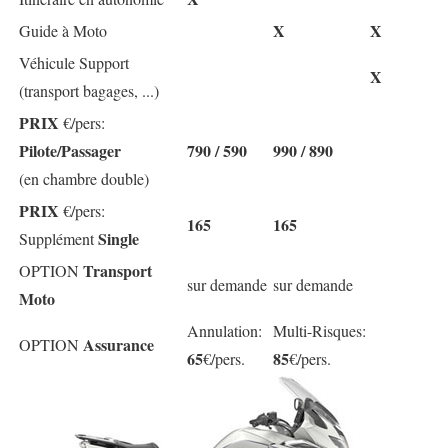
X
X
Guide à Moto
Véhicule Support
X
(transport bagages, ...)
PRIX
€/pers:
Pilote/Passager
790 / 590
990 / 890
(en chambre double)
PRIX
€/pers:
165
165
Single
Supplément
Transport
OPTION
sur demande
sur demande
Moto
Annulation:
Multi-Risques:
Assurance
OPTION
65
85
€/pers.
€/pers.