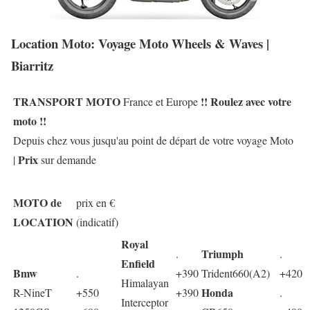
Location Moto: Voyage Moto Wheels & Waves |
Biarritz
TRANSPORT MOTO
!! Roulez avec votre
France et Europe
moto !!
Depuis chez vous jusqu'au point de départ de votre voyage Moto
Prix
|
sur demande
MOTO de
prix en €
LOCATION
(indicatif)
Royal
Triumph
.
.
Enfield
Bmw
.
+390
Trident660(A2)
+420
Himalayan
Honda
R-NineT
+550
+390
.
Interceptor