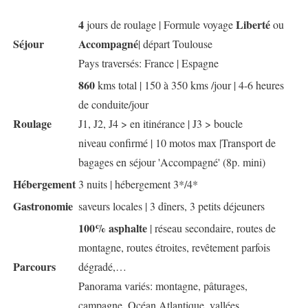
4
Liberté
jours de roulage | Formule voyage
ou
Séjour
Accompagné
| départ Toulouse
Pays traversés: France | Espagne
860
kms total | 150 à 350 kms /jour | 4-6 heures
de conduite/jour
Roulage
J1, J2, J4 > en itinérance | J3 > boucle
niveau confirmé | 10 motos max |Transport de
bagages en séjour 'Accompagné' (8p. mini)
Hébergement
3 nuits | hébergement 3*/4*
Gastronomie
saveurs locales | 3 dîners, 3 petits déjeuners
100% asphalte
| réseau secondaire, routes de
montagne, routes étroites, revêtement parfois
Parcours
dégradé,…
Panorama variés: montagne, pâturages,
campagne, Océan Atlantique, vallées, …