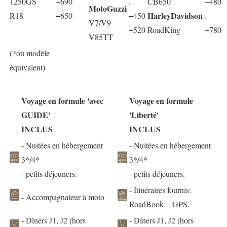
1250GS
+690
.
CB650
+480
MotoGuzzi
HarleyDavidson
R18
+650
+450
.
V7/V9
+520
RoadKing
+780
V85TT
(*ou modèle
équivalent)
Voyage en formule 'avec
Voyage en formule
GUIDE'
'Liberté'
INCLUS
INCLUS
- Nuitées en hébergement
- Nuitées en hébergement
3*/4*
3*/4*
- petits déjeuners.
- petits déjeuners.
- Itinéraires fournis:
- Accompagnateur à moto
RoadBook + GPS.
- Dîners J1, J2 (hors
- Dîners J1, J2 (hors