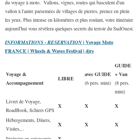
du voyage à moto. Vallons, vignes, routes qui basculent d'un
vallon à l'autre parsemées de villages de pierres, prenez en plein
les yeux. Plus intense en kilomètres et plus roulant, votre itinéraire
aujourd'hui vous révèlera quelques secrets du terroir du SudOuest.
| Voyage Moto
INFORMATIONS - RESERVATION
FRANCE |
Wheels
&
Waves
Festival |
4
jrs
GUIDE
Voyage &
avec GUIDE
+ Van
LIBRE
Accompagnement
(6 pers. mini)
(8 pers.
mini)
Livret de Voyage,
X
X
X
RoadBook, fichiers GPS
Hébergements, Dîners,
X
X
X
Visites,...
X
Itinéraire en autonomie