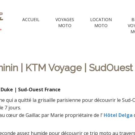
 Motorcycle Tou
ACCUEIL
VOYAGES
LOCATION
B
MOTO
MOTO
VO
M
e Voyages Moto | your Motorcycle travel agency
inin | KTM Voyage | SudOuest
Duke | Sud-Ouest France
 qui a quitté la grisaille parisienne pour découvrir le Sud-
e 7 jours.
au cœur de Gaillac par Marie propriétaire de l’
Hôtel Delga
d
conde assez humide pour découvrir ce trip moto au travers d