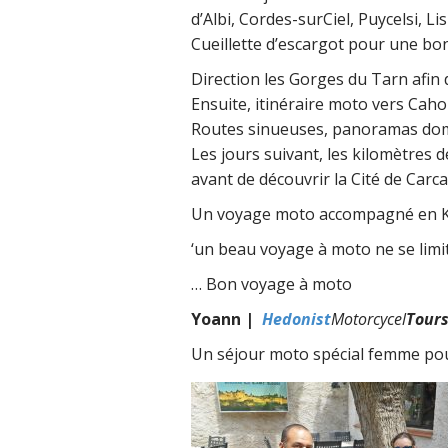
d’Albi, Cordes-surCiel, Puycelsi, L
Cueillette d’escargot pour une bon
Direction les Gorges du Tarn afin 
Ensuite, itinéraire moto vers Caho
Routes sinueuses, panoramas domin
Les jours suivant, les kilomètres 
avant de découvrir la Cité de Carc
Un voyage moto accompagné en KTM
‘un beau voyage à moto ne se limit
… Bon voyage à moto
Yoann |
Hedonist
Motorcycel
Tour
Un séjour moto spécial femme pou