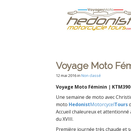
M
S
Hedonist
k
a
i
i
p
n
Votre Agence d
t
m
o
e
c
n
o
n
u
Voyage Moto Fém
t
e
12 mai 2016
in
Non classé
n
t
Voyage Moto Féminin | KTM390 
Une semaine de moto avec Christine
moto
Hedonist
Motorcycel
Tours
d
Accueil chaleureux et attentionné 
du XVIII.
Première journée très chaude et se