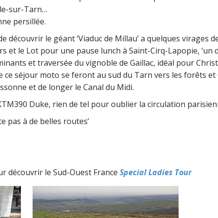
isle-sur-Tarn…
ne persillée.
de découvrir le géant ‘Viaduc de Millau’ a quelques virages d
rs et le Lot pour une pause lunch à Saint-Cirq-Lapopie, ‘un d
ants et traversée du vignoble de Gaillac, idéal pour Chris
de ce séjour moto se feront au sud du Tarn vers les forêts e
assonne et de longer le Canal du Midi.
390 Duke, rien de tel pour oublier la circulation parisien
e pas à de belles routes’
s
r découvrir le Sud-Ouest France
Special Ladies Tour