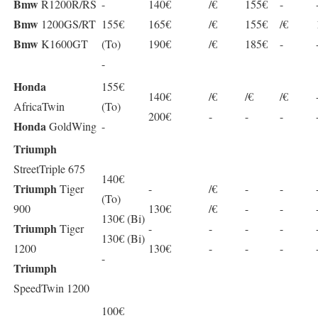
Bmw
R1200R/RS
-
140€
/€
155€
-
Bmw
1200GS/RT
155€
165€
/€
155€
/€
Bmw
K1600GT
(To)
190€
/€
185€
-
-
Honda
155€
140€
/€
/€
/€
AfricaTwin
(To)
200€
-
-
-
Honda
GoldWing
-
Triumph
StreetTriple 675
140€
Triumph
Tiger
-
/€
-
-
(To)
900
130€
/€
-
-
130€ (Bi)
Triumph
Tiger
-
-
-
-
130€ (Bi)
1200
130€
-
-
-
-
Triumph
SpeedTwin 1200
100€