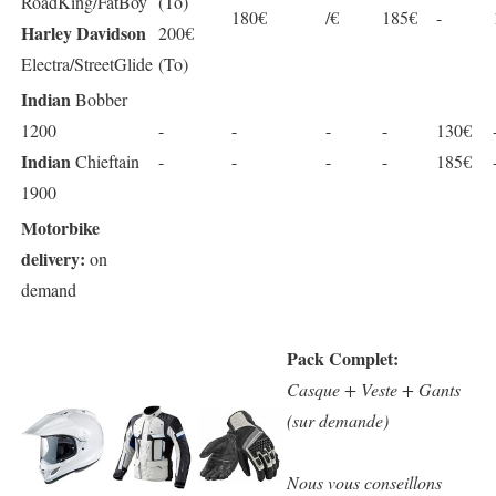
RoadKing/FatBoy
(To)
180€
/€
185€
-
Harley Davidson
200€
Electra/StreetGlide
(To)
Indian
Bobber
1200
-
-
-
-
130€
Indian
Chieftain
-
-
-
-
185€
1900
Motorbike
delivery:
on
demand
Pack Complet:
Casque + Veste + Gants
(sur demande)
Nous vous conseillons