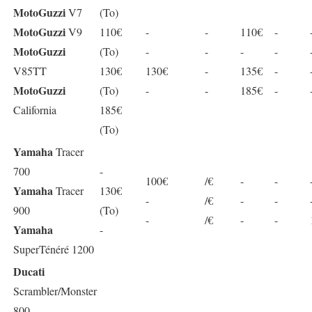
MotoGuzzi
V7
(To)
MotoGuzzi
V9
110€
-
-
110€
-
MotoGuzzi
(To)
-
-
-
-
V85TT
130€
130€
-
135€
-
MotoGuzzi
(To)
-
-
185€
-
California
185€
(To)
Yamaha
Tracer
700
-
100€
/€
-
-
Yamaha
Tracer
130€
-
/€
-
-
900
(To)
-
/€
-
-
Yamaha
-
SuperTénéré 1200
Ducati
Scrambler/Monster
800