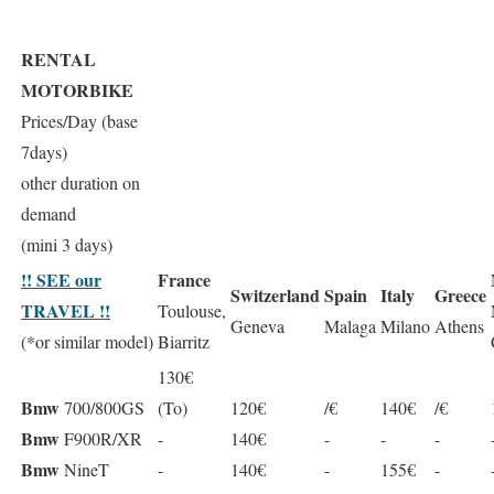
RENTAL
MOTORBIKE
Prices/Day (base
7days)
other duration on
demand
(mini 3 days)
!! SEE our
France
Switzerland
Spain
Italy
Greece
TRAVEL !!
Toulouse,
Geneva
Malaga
Milano
Athens
(*or similar model)
Biarritz
130€
Bmw
700/800GS
(To)
120€
/€
140€
/€
Bmw
F900R/XR
-
140€
-
-
-
Bmw
NineT
-
140€
-
155€
-